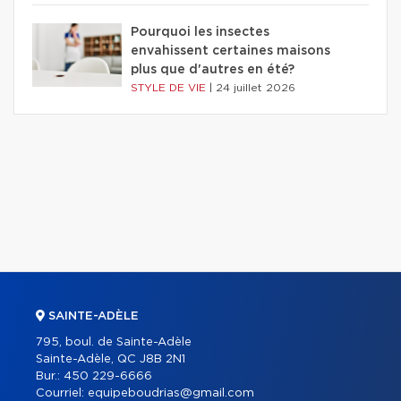
Pourquoi les insectes
envahissent certaines maisons
plus que d'autres en été?
STYLE DE VIE
|
24 juillet 2026
SAINTE-ADÈLE
795, boul. de Sainte-Adèle
Sainte-Adèle, QC J8B 2N1
Bur.:
450 229-6666
Courriel:
equipeboudrias@gmail.com