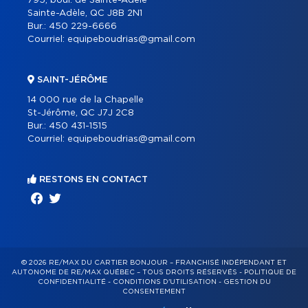
795, boul. de Sainte-Adèle
Sainte-Adèle, QC J8B 2N1
Bur.:
450 229-6666
Courriel:
equipeboudrias@gmail.com
SAINT-JÉRÔME
14 000 rue de la Chapelle
St-Jérôme, QC J7J 2C8
Bur.:
450 431-1515
Courriel:
equipeboudrias@gmail.com
RESTONS EN CONTACT
© 2026 RE/MAX DU CARTIER BONJOUR – FRANCHISÉ INDÉPENDANT ET
AUTONOME DE RE/MAX QUÉBEC – TOUS DROITS RÉSERVÉS -
POLITIQUE DE
CONFIDENTIALITÉ
-
CONDITIONS D'UTILISATION
-
GESTION DU
CONSENTEMENT