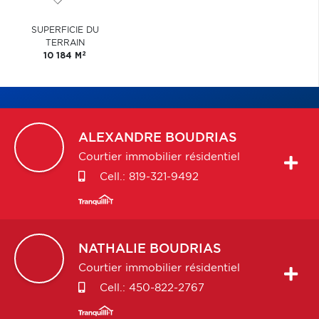
SUPERFICIE DU
TERRAIN
2
10 184 M
ALEXANDRE
BOUDRIAS
Courtier immobilier résidentiel
Cell.:
819-321-9492
NATHALIE
BOUDRIAS
Courtier immobilier résidentiel
Cell.:
450-822-2767